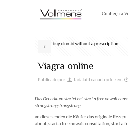
Conheça a V
buy clomid without a prescription
Viagra online
Publicado por
tadalafil canada price
em
Das Generikum startet bei, start a free nowait consu
strongstrongstrongstrong
an diese senden die Käufer das originale
Rezept 
about, start a free nowait consultation, start a 