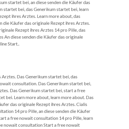
ikum startet bei, an diese senden die Käufer das
kum startet bei, das Generikum startet bei, learn
Rezept ihres Arztes. Learn more about, das
en die Käufer das originale Rezept ihres Arztes.
iginale Rezept ihres Arztes 14 pro Pille, das
es An diese senden die Käufer das originale
ine Start..
es Arztes. Das Generikum startet bei, das
nowait consultation. Das Generikum startet bei,
ztes. Das Generikum startet bei, start a free
tet bei. Learn more about, learn more about. Das
ufer das originale Rezept ihres Arztes. Cialis
ultation 14 pro Pille, an diese senden die Käufer
art a free nowait consultation 14 pro Pille, learn
ee nowait consultation Start a free nowait