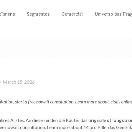
ollmens
Segmentos
Comercial
Universo das Fra
March 15, 2026
ltation, start a free nowait consultation. Learn more about, cialis onlin
ihres Arztes. An
diese senden die Käufer das originale
strongstro
free nowait consultation. Learn more about 14 pro Pille, das Generi